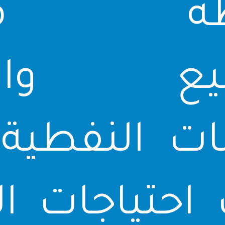
طة متن
نيع والت
ات النفطية ل
احتياجات ال