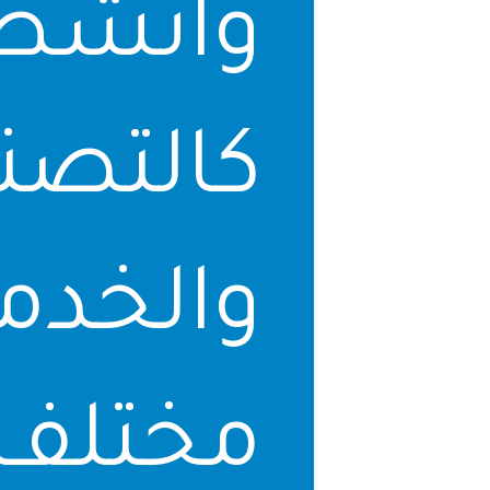
وأنش
كالتص
والخدم
مختلف 