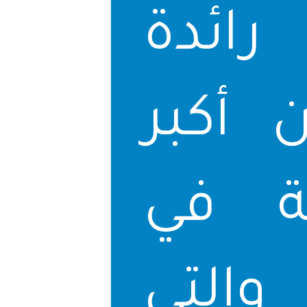
ائدة
 أكبر
ة في
التي