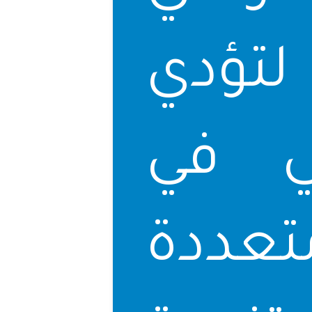
أسست عام 1973 لتؤدي
قي في
عددة