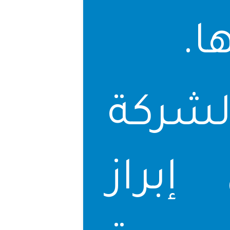
ا.
شركة
براز