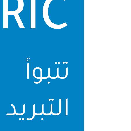
RIC
تتبوأ
التبريد