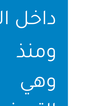
داخل ال
ومنذ 
وهي ت