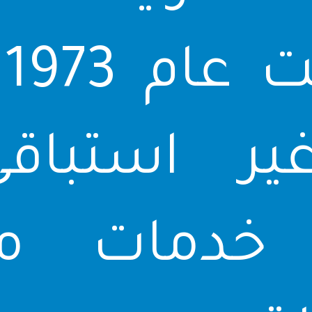
ت
غير استبا
 خدمات مت