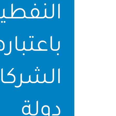
النفط
باعتبا
الشرك
دولة 