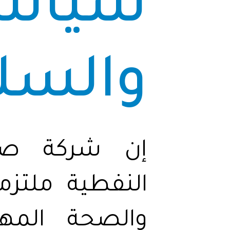
سياسة
والسل
إن شركة صناع
النفطية ملتزم
والصحة المهني